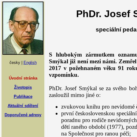
PhDr. Josef 
speciální ped
S hlubokým zármutkem oznamuj
Smýkal již není mezi námi. Zemřel
česky |
English
2017 v požehnaném věku 91 rok
vzpomínku.
Úvodní stránka
Životopis
PhDr. Josef Smýkal se za svého boh
zasloužil mimo jiné o:
Publikace
Aktuální sdělení
zvukovou knihu pro nevidomé č
první československou speciální
Doporučené adresy
poradnu pro rodiče nevidomých 
dětí raného období (1977), pozd
na Společnost pro ranou péči;