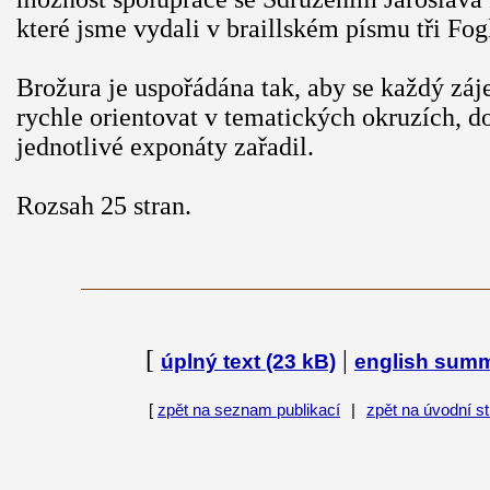
které jsme vydali v braillském písmu tři Fog
Brožura je uspořádána tak, aby se každý zá
rychle orientovat v tematických okruzích, d
jednotlivé exponáty zařadil.
Rozsah 25 stran.
[
|
úplný text (23 kB)
english sum
[
zpět na seznam publikací
|
zpět na úvodní s