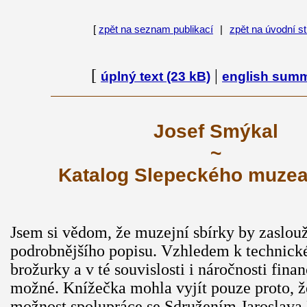
[
zpět na seznam publikací
|
zpět na úvodní s
[
|
úplný text (23 kB)
english sum
Josef Smýkal
~
Katalog Slepeckého muzea
Jsem si vědom, že muzejní sbírky by zaslouž
podrobnějšího popisu. Vzhledem k technické
brožurky a v té souvislosti i náročnosti fina
možné. Knížečka mohla vyjít pouze proto, ž
možnost spolupráce se Sdružením Jaroslava 