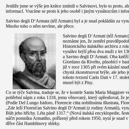
Jestliže jsme se výše jen krátce zmínili o Salvinovi, bylo to proto, 
informací. Vracíme se proto k jeho osobě i jiným vynálezcům i inf
Salvino degli D‘Armata (též Armato) byl a je snad pokládán za vyná
Mnoho toho o něm nevíme, ale přece.
Salvino degli D‘Armati (též Armato).
neznáme jen, že zemřel pravděpodob
Historického italského archivu z rok
vynález brýlí přou dva muži z let 13
a Savino degli D‘Armati. Oba kněží p
Giordano da Rivelto, působící v basi
již v roce 1305 při svém kázání snad
chystá zkonstruovat brýle, ale jeho
tohoto tvrzení Carlo Dati v 17. stole
musel být z Pisy.
Co se týče Salvina, traduje se, že v kostele Santa Maria Maggiore ve
pohřební nápis z roku 1318, jemu věnovaný, který upřesňoval, že j
(Podle Del Lungo Isidoro, Florencie citta nobilissima illustrata, Flo
„Zde leží Florenťan Salvino degli D‘Armati (z rodiny Armatů), vyn
Bůh jeho hříchy. Léta páně 1317.“ (Nová italská encyklopedie, šest
náčrt pomníku Armatiho, pořízený před rokem 1950, nyní je sna
dříve část Hamblinovy sbírky.