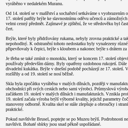
vyráběno v nedalekém Muranu.
Od 14. století se v malířství a sochařství setkáváme s vyobrazením 
17. století patřily brýle ke slavnostnímu oděvu učenců a zámožných
velmi cenný předmět. Zajímavé je zjištění, že ve středověku byl čas
čert.
Brýle, které byly přidržovány rukama, nebyly zrovna praktické a tak
nepohodlný. K odstranění tohoto nedostatku byly vynalezeny různé 
připevňovaly k čepici, brýle s kloubem a nakonec brýle s drátem za u
Je třeba se také zmínit o monoklu, který se koncem 17. století obje
používaly především dámy. Byly opatřeny ozdobnou rukojetí. Dále 
divadelní kukátka. Brýle v dnešní podobě pocházejí ze 17. století. V 
rozšířily a od 19. století se nosí běžně.
Skla byla zpočátku vyráběna v malých dílnách, později v manufaktu
obchodníci při svých cestách nebo sami výrobci. Průmyslová výroba 
začátkem 19. století v malých dílnách i manufakturách. Vznikla pro
19. století začala výroba brýlí výborné kvality, jejichž parametry čo
stanoveny odborně. Kvalita skel se stále zlepšuje a obroučky i strani
praktické.
Pokud navštívíte Brusel, poptejte se po Muzeu brýlí. Podrobnosti ne
navštívit. Bohaté sbírky jsou snad pěkně uspořádané.