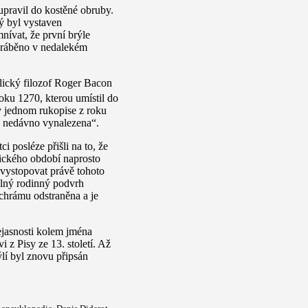
upravil do kostěné obruby.
ý byl vystaven
ívat, že první brýle
vyráběno v nedalekém
lický filozof Roger Bacon
oku 1270, kterou umístil do
v jednom rukopise z roku
la nedávno vynalezena“.
i posléze přišli na to, že
orického období naprosto
vystopovat právě tohoto
slný rodinný podvrh
chrámu odstraněna a je
ejasnosti kolem jména
 z Pisy ze 13. století. Až
ýlí byl znovu připsán