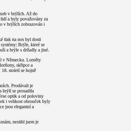
osob v brýlích. Až do
 lidí a byly považovány za
to v brýlích zobrazován i
é tlak na nos byl dosti
systémy: Brýle, které se
ši a brýle s držadly a jiné.
vil v Německu. Lorněty
lorňony, skřipce a
18. století se hojně
rách. Prodávali je
brýlí se prosadila
fese optik a od poloviny
ček i velikost obrouček byly
ce jsou elegantní a
znám, nestihl jsem je