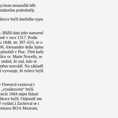
abychom nenarušili běh
ormátorům podrobněji.
lezce brýlí dnešního typu.
 Bližší data jeho narození
ně v roce 1317. Podle
u 1848, str. 397–633, se o
00, Alessandro della Spina
ůsobili v Pise. Třetí kněz
lice sv. Marie Novelly, se
 zmínil, že zná, kdo se
 jméno neuvádí. Na základě
tí vyvozuje, že tvůrce brýlí
 Florencii existoval i
e „vynálezcem“ brýlí.
rencie 1684 nápis hlásal:
álezce brýlí. Odpustiž mu
é vydání.) Zachoval se i
d v muzeu BOA Museum,