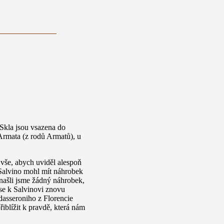
 Skla jsou vsazena do
Armata (z rodů Armatů), u
m vše, abych uviděl alespoň
Salvino mohl mít náhrobek
našli jsme žádný náhrobek,
 se k Salvinovi znovu
dasseroniho z Florencie
řiblížit k pravdě, která nám