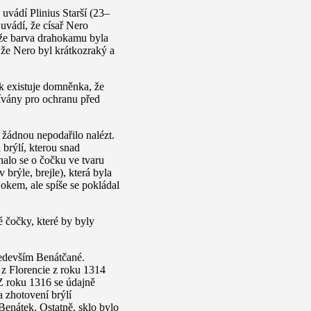
 uvádí Plinius Starší (23–
 uvádí, že císař Nero
 že barva drahokamu byla
 že Nero byl krátkozraký a
k existuje domněnka, že
ívány pro ochranu před
i žádnou nepodařilo nalézt.
brýlí, kterou snad
dnalo se o čočku ve tvaru
rýle, brejle), která byla
okem, ale spíše se pokládal
 čočky, které by byly
ředevším Benátčané.
z Florencie z roku 1314
Z roku 1316 se údajně
 zhotovení brýlí
enátek. Ostatně, sklo bylo