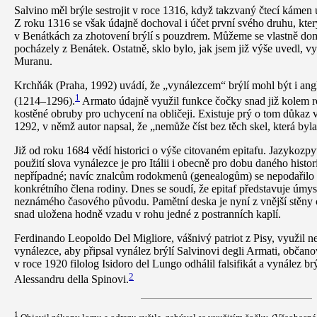
Salvino měl brýle sestrojit v roce 1316, když takzvaný čtecí kámen 
Z roku 1316 se však údajně dochoval i účet první svého druhu, kter
v Benátkách za zhotovení brýlí s pouzdrem. Můžeme se vlastně domn
pocházely z Benátek. Ostatně, sklo bylo, jak jsem již výše uvedl, 
Muranu.
Krchňák (Praha, 1992) uvádí, že „vynálezcem“ brýlí mohl být i ang
1
(1214–1296).
Armato údajně využil funkce čočky snad již kolem r
kostěné obruby pro uchycení na obličeji. Existuje prý o tom důkaz 
1292, v němž autor napsal, že „nemůže číst bez těch skel, která by
Již od roku 1684 vědí historici o výše citovaném epitafu. Jazykozpytc
použití slova vynálezce je pro Itálii i obecně pro dobu daného hist
nepřípadné; navíc znalcům rodokmenů (genealogům) se nepodařilo 
konkrétního člena rodiny. Dnes se soudí, že epitaf představuje úmy
neznámého časového původu. Pamětní deska je nyní z vnější stěny 
snad uložena hodně vzadu v rohu jedné z postranních kaplí.
Ferdinando Leopoldo Del Migliore, vášnivý patriot z Pisy, využil n
vynálezce, aby připsal vynález brýlí Salvinovi degli Armati, občanovi
v roce 1920 filolog Isidoro del Lungo odhálil falsifikát a vynález br
2
Alessandru della Spinovi.
1