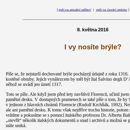
[
zpět na aktuální sdělení
|
zpět na úvodní stránku
]
8. května 2016
I vy nosíte brýle?
Píše se, že nejstarší dochované brýle pocházejí údajně z roku 1316.
kostěné obruby. Jejich vynálezcem by měl být Ital Salvino degli D‘
něhož se uvádí jen úmrtí 1317.
Toto se píše. Ale když jsem před lety navštívil Florencii, učinil jse
pamětní desku. V dostupných pramenech se také píše o tom, že by 
v jednom z hlavních chrámů Florencie (Rudolf Krchňák, 1992). Ne
ale ani pamětní desku. K tomu však nejdříve trochu historie, potom
vrátíme a pokusíme se s pomocí italského profesora Dr. Alberta Bal
„otevřít“ několik italských dokumentů a snad i archivů a možná se p
stále uniká.