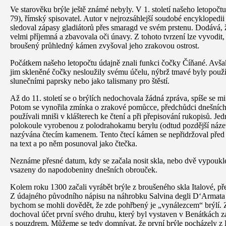
Ve starověku brýle ještě známé nebyly. V 1. století našeho letopočtu
79), římský spisovatel. Autor v nejrozsáhlejší soudobé encyklopedii
sledoval zápasy gladiátorů přes smaragd ve svém prstenu. Dodává,
velmi příjemná a zbavovala oči únavy. Z tohoto tvrzení lze vyvodit,
broušený průhledný kámen zvyšoval jeho zrakovou ostrost.
Počátkem našeho letopočtu údajně znali funkci čočky Číňané. Avša
jim skleněné čočky nesloužily svému účelu, nýbrž tmavé byly použ
slunečními paprsky nebo jako talismany pro štěstí.
Až do 11. století se o brýlích nedochovala žádná zpráva, spíše se m
Potom se vynořila zmínka o zrakové pomůcce, předchůdci dnešních 
používali mniši v klášterech ke čtení a při přepisování rukopisů. Je
polokoule vyrobenou z polodrahokamu berylu (odtud pozdější název b
nazývána čtecím kamenem. Tento čtecí kámen se nepřidržoval před 
na text a po něm posunoval jako čtečka.
Neznáme přesné datum, kdy se začala nosit skla, nebo dvě vypouklé
vsazeny do napodobeniny dnešních obrouček.
Kolem roku 1300 začali vyrábět brýle z broušeného skla Italové, p
Z údajného původního nápisu na náhrobku Salvina degli D‘Armata 
bychom se mohli dovědět, že zde pohřbený je „vynálezcem“ brýlí. 
dochoval účet první svého druhu, který byl vystaven v Benátkách za
s pouzdrem. Můžeme se tedy domnívat, že první brýle pocházely z B