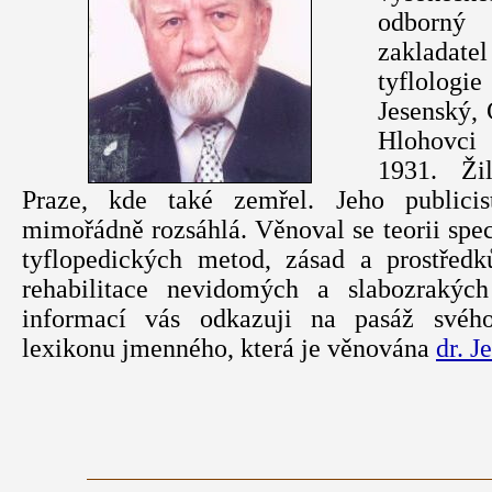
odborný
zakladate
tyflologie
Jesenský, 
Hlohovci
1931. Ži
Praze, kde také zemřel. Jeho publicis
mimořádně rozsáhlá. Věnoval se teorii spec
tyflopedických metod, zásad a prostředk
rehabilitace nevidomých a slabozrakýc
informací vás odkazuji na pasáž svého
lexikonu jmenného, která je věnována
dr. 