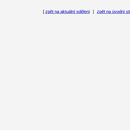
[
zpět na aktuální sdělení
|
zpět na úvodní s